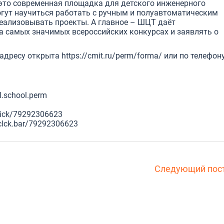
то современная площадка для детского инженерного
могут научиться работать с ручным и полуавтоматическим
еализовывать проекты. А главное – ШЦТ даёт
а самых значимых всероссийских конкурсах и заявлять о
 адресу открыта
https://cmit.ru/perm/forma/
или по телефон
l.school.perm
.click/79292306623
.clck.bar/79292306623
Следующий пос