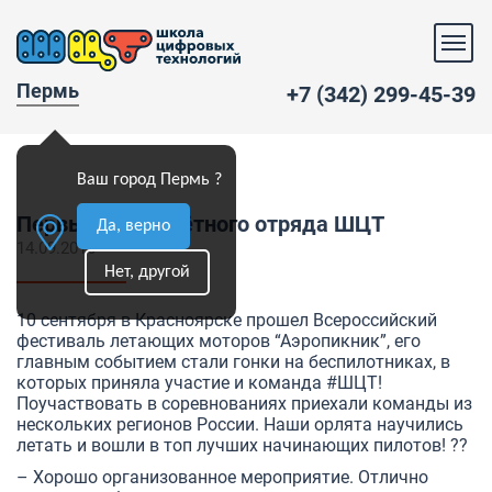
Пермь
+7 (342) 299-45-39
Ваш город Пермь ?
Первый полёт лётного отряда ШЦТ
Да, верно
14.09.2016
Нет, другой
10 сентября в Красноярске прошел Всероссийский
фестиваль летающих моторов “Аэропикник”, его
главным событием стали гонки на беспилотниках, в
которых приняла участие и команда
#ШЦТ
!
Поучаствовать в соревнованиях приехали команды из
нескольких регионов России. Наши орлята научились
летать и вошли в топ лучших начинающих пилотов! ??
– Хорошо организованное мероприятие. Отлично