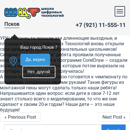
Псков
+7 (921) 11-555-11
УРА! Наконец-то прошли эти длиннющие выходные, и
площадки Школы Цифровых Технологий вновь открыли
Ваш город Псков ?
свои двери для самых любознательных школьников!
Сегодня в ШЦТ “Дружба” ребята проявили полученные
Да, верно
навыки моделирования в программе CorelDraw – создали
эскизы наклеек на телефон, которые потом вырезали на
плоттере, ох, и красотища получилась!
Нет, другой
А парни из ШЦТ “Техно” вовсю готовятся к чемпионату по
шахматам, созданным своими руками! Такие фигуры из
монтажной пены могут сделать только наши ребята!
Напрашивается один вопрос: если дети в свои 7-12 лет
знают столько всего о моделировании, то что же они
сделают к своим 20-и годам? Наши дети – это наше
будущее!
« Previous Post
Next Post »