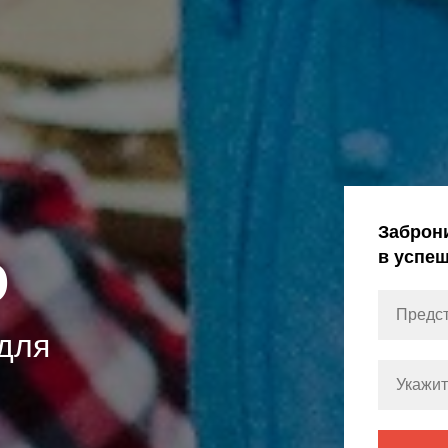
Заброн
о
в успе
для