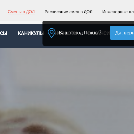
Псков
Ваш город:
Смены в ДОЛ
Расписание смен в ДОЛ
Инженерные п
Ваш город Псков ?
Да, вер
ССЫ
КАНИКУЛЫ
НОВОСТИ
ВАКАНСИИ
КОН