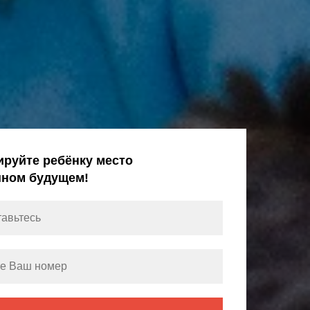
ируйте ребёнку место
шном будущем!