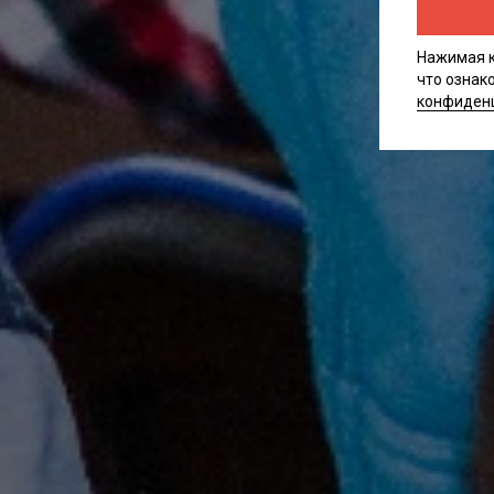
Нажимая к
что ознак
конфиден