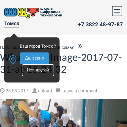
Томск
+7 3822 48-97-87
»
Ваш город Томск ?
Папа, мама, я – инженерная семья
WhatsApp-Image-2017-07-
Да, верно
31-at-15.24.32
Нет, другой
28.08.2017
upload
Leave a comment