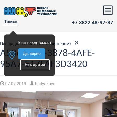
Томск
+7 3822 48-97-87
»
Ваш город Томск ?
Площадка «Работа с 3D принтером»
A536AFD7-3878-4AFE-
Да, верно
95A7-E17FAF3D3420
Нет, другой
07.07.2019
hudyakova