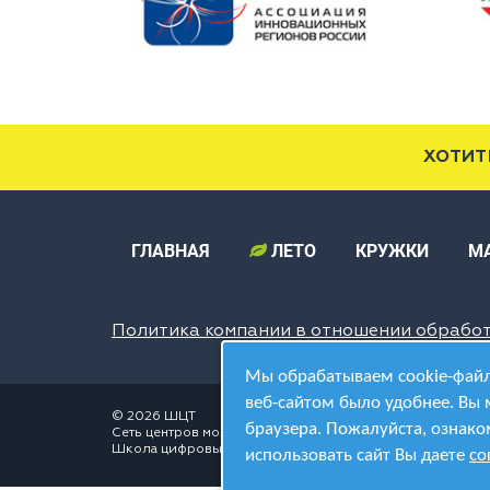
ХОТИТ
ГЛАВНАЯ
ЛЕТО
КРУЖКИ
М
Политика компании в отношении обрабо
Мы обрабатываем cookie-файл
веб-сайтом было удобнее. Вы 
© 2026 ШЦТ
браузера. Пожалуйста, ознако
Сеть центров молодёжного инновационного творчества
Школа цифровых технологий
использовать сайт Вы даете
со