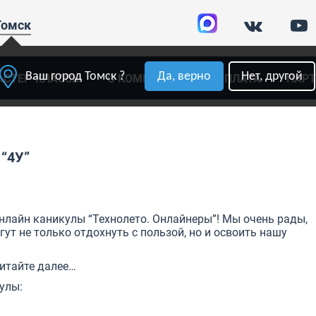
Томск
Ваш город Томск ?
Да, верно
Нет, другой
АСТЕР-КЛАССЫ
О КОМПАНИИ
ОПЛАТА
ПАР
 “4У”
онлайн каникулы “Технолето. Онлайнеры”! Мы очень рады,
ут не только отдохнуть с пользой, но и освоить нашу
читайте далее…
улы: