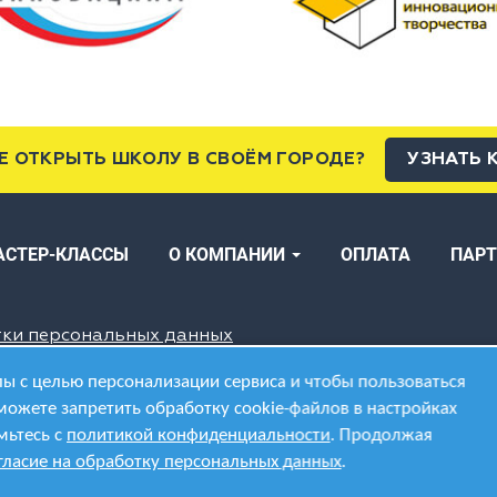
Е ОТКРЫТЬ ШКОЛУ В СВОЁМ ГОРОДЕ?
УЗНАТЬ 
АСТЕР-КЛАССЫ
О КОМПАНИИ
ОПЛАТА
ПАР
тки персональных данных
ы с целью персонализации сервиса и чтобы пользоваться
можете запретить обработку cookie-файлов в настройках
мьтесь с
политикой конфиденциальности
. Продолжая
гласие на обработку персональных данных
.