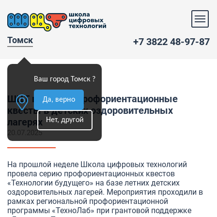
Томск
+7 3822 48-97-87
Ваш город Томск ?
ШЦТ проводит профориентационные
Да, верно
квесты в детских оздоровительных
Нет, другой
лагерях
20.07.2025
На прошлой неделе Школа цифровых технологий
провела серию профориентационных квестов
«Технологии будущего» на базе летних детских
оздоровительных лагерей. Мероприятия проходили в
рамках региональной профориентационной
программы «ТехноЛаб» при грантовой поддержке