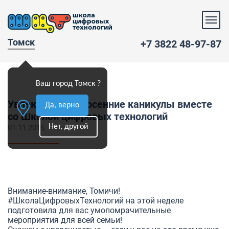
Томск
+7 3822 48-97-87
Ваш город Томск ?
Увлекательные осенние каникулы вместе
Да, верно
со Школой цифровых технологий
Нет, другой
01.11.2016
Внимание-внимание, Томичи!
#ШколаЦифровыхТехнологий
на этой неделе
подготовила для вас умопомрачительные
мероприятия для всей семьи!