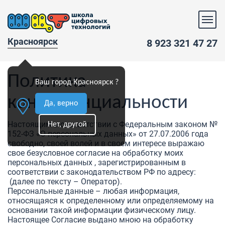
Красноярск
8 923 321 47 27
Политика
Ваш город Красноярск ?
конфиденциальности
Да, верно
Настоящим в соответствии с Федеральным законом №
Нет, другой
152-ФЗ «О персональных данных» от 27.07.2006 года
свободно, своей волей и в своем интересе выражаю
свое безусловное согласие на обработку моих
персональных данных , зарегистрированным в
соответствии с законодательством РФ по адресу:
(далее по тексту – Оператор).
Персональные данные – любая информация,
относящаяся к определенному или определяемому на
основании такой информации физическому лицу.
Настоящее Согласие выдано мною на обработку