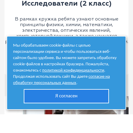
Исследователи (2 класс)
В рамках кружка ребята узнают основные
принципы физики, химии, математики,
электричества, оптических явлений,
компьютерной техники, а также научатся
работать с паяльником и другими инструментами.
Мы обрабатываем cookie-файлы с целью
персонализации сервиса и чтобы пользоваться веб-
сайтом было удобнее. Вы можете запретить обработку
Подробнее
cookie-файлов в настройках браузера. Пожалуйста,
ознакомьтесь с
политикой конфиденциальности
.
Продолжая использовать сайт Вы даете
согласие на
обработку персональных данных
.
Я согласен