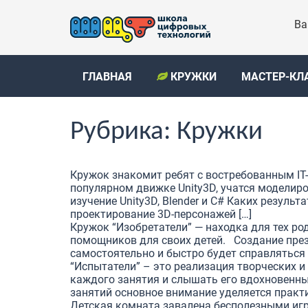
Ва
ГЛАВНАЯ
КРУЖКИ
МАСТЕР-КЛ
Рубрика:
Кружки
Кружок знакомит ребят с востребованным I
популярном движке Unity3D, учатся моделиро
изучение Unity3D, Blender и C# Каких резул
проектирование 3D-персонажей […]
Кружок “Изобретатели” — находка для тех ро
помощников для своих детей. Создание през
самостоятельно и быстро будет справляться 
“Испытатели” – это реализация творческих и
каждого занятия и слышать его вдохновенны
занятий основное внимание уделяется практи
Детская комната завалена бесполезными игр