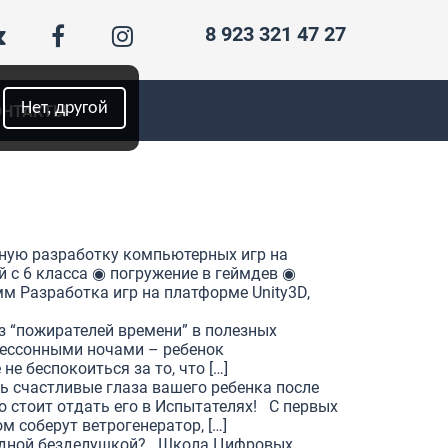
8 923 321 47 27
Нет, другой
ОНТАКТЫ
ную разработку компьютерных игр на
й с 6 класса ◉ погружение в геймдев ◉
мм Разработка игр на платформе Unity3D,
з “пожирателей времени” в полезных
бессонными ночами – ребенок
е беспокоиться за то, что […]
ть счастливые глаза вашего ребенка после
 стоит отдать его в Испытателях! С первых
м соберут ветрогенератор, […]
ередной безделушкой? Школа Цифровых