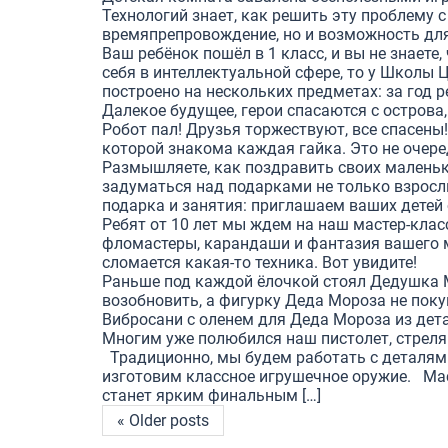
Технологий знает, как решить эту проблему 
времяпрепровождение, но и возможность для 
Ваш ребёнок пошёл в 1 класс, и вы не знаете,
себя в интеллектуальной сфере, то у Школы
построено на нескольких предметах: за год ре
Далекое будущее, герои спасаются с острова
Робот пал! Друзья торжествуют, все спасены
которой знакома каждая гайка. Это не очере
Размышляете, как поздравить своих маленьк
задуматься над подарками не только взрос
подарка и занятия: приглашаем ваших детей о
Ребят от 10 лет мы ждем на наш мастер-класс
фломастеры, карандаши и фантазия вашего м
сломается какая-то техника. Вот увидите!
Раньше под каждой ёлочкой стоял Дедушка М
возобновить, а фигурку Деда Мороза не поку
Вибросани с оленем для Деда Мороза из детал
Многим уже полюбился наш пистолет, стреля
Традиционно, мы будем работать с деталями
изготовим классное игрушечное оружие. Мас
станет ярким финальным […]
« Older posts