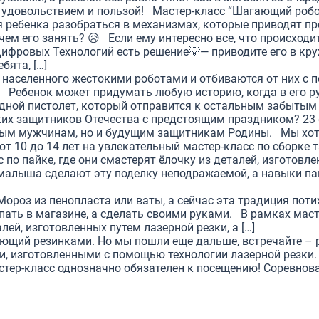
с удовольствием и пользой! Мастер-класс “Шагающий робот
ребенка разобраться в механизмах, которые приводят пре
 чем его занять? 😥 Если ему интересно все, что происходи
 Цифровых Технологий есть решение💡— приводите его в кр
бята, […]
, населенного жестокими роботами и отбиваются от них с п
! Ребенок может придумать любую историю, когда в его ру
дной пистолет, который отправится к остальным забытым 
их защитников Отечества с предстоящим праздником? 23 ф
лым мужчинам, но и будущим защитникам Родины. Мы хот
т 10 до 14 лет на увлекательный мастер-класс по сборке т
 по пайке, где они смастерят ёлочку из деталей, изготовл
алыша сделают эту поделку неподражаемой, а навыки пай
ороз из пенопласта или ваты, а сейчас эта традиция пот
пать в магазине, а сделать своими руками. В рамках мас
ей, изготовленных путем лазерной резки, а […]
ющий резинками. Но мы пошли еще дальше, встречайте – 
, изготовленными с помощью технологии лазерной резки. 
тер-класс однозначно обязателен к посещению! Соревнов