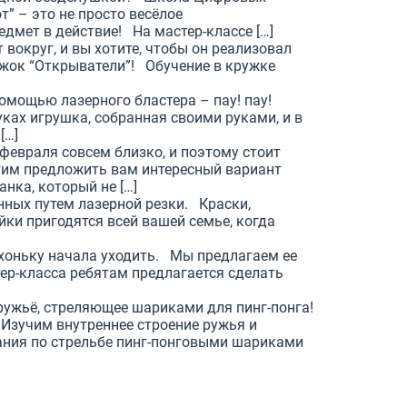
” – это не просто весёлое
дмет в действие! На мастер-классе […]
т вокруг, и вы хотите, чтобы он реализовал
ужок “Открыватели”! Обучение в кружке
омощью лазерного бластера – пау! пау!
ках игрушка, собранная своими руками, и в
[…]
евраля совсем близко, и поэтому стоит
им предложить вам интересный вариант
анка, который не […]
енных путем лазерной резки. Краски,
ки пригодятся всей вашей семье, когда
ихоньку начала уходить. Мы предлагаем ее
тер-класса ребятам предлагается сделать
ружьё, стреляющее шариками для пинг-понга!
Изучим внутреннее строение ружья и
ания по стрельбе пинг-понговыми шариками