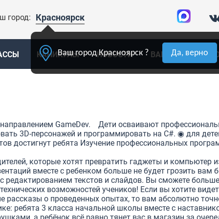
Красноярск
ш город:
Ваш город Красноярск ?
Да, верно
АССЫ
КАНИКУЛЫ
НОВОСТИ
ВАКАНСИИ
К
T-направлением GameDev. Дети осваивают профессиональ
вать 3D-персонажей и программировать на C#. ◉ для дете
ьтатов достигнут ребята Изучение профессиональных програ
дителей, которые хотят превратить гаджеты и компьютер и
ентаций вместе с ребенком больше не будет грозить вам 
с редактированием текстов и слайдов. Вы сможете больше н
 технических возможностей учеников! Если вы хотите виде
е рассказы о проведенных опытах, то вам абсолютно точно
ке: ребята 3 класса начальной школы вместе с наставнико
ушками, а ребёнок всё равно тянет вас в магазин за оч