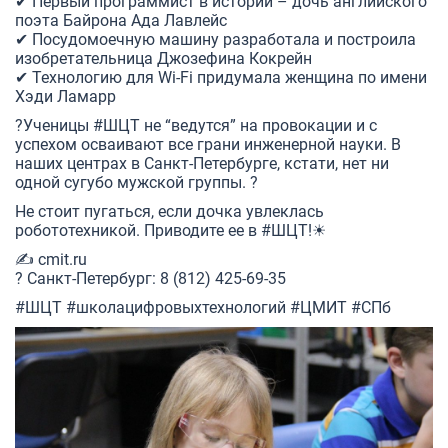
✔ Первый программист в истории – дочь английского
поэта Байрона Ада Лавлейс
✔ Посудомоечную машину разработала и построила
изобретательница Джозефина Кокрейн
✔ Технологию для Wi-Fi придумала женщина по имени
Хэди Ламарр
?Ученицы
#ШЦТ
не “ведутся” на провокации и с
успехом осваивают все грани инженерной науки. В
наших центрах в Санкт-Петербурге, кстати, нет ни
одной сугубо мужской группы. ?
Не стоит пугаться, если дочка увлеклась
робототехникой. Приводите ее в
#ШЦТ
!☀
✍
cmit.ru
? Санкт-Петербург: 8 (812) 425-69-35
#ШЦТ
#школацифровыхтехнологий
#ЦМИТ
#СПб