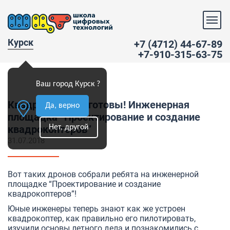
Курск
+7 (4712) 44-67-89
+7-910-315-63-75
Ваш город Курск ?
Квадрокоптеры готовы! Инженерная
Да, верно
площадка “Проектирование и создание
Нет, другой
квадрокоптеров”
31.07.2018
Вот таких дронов собрали ребята на инженерной
площадке “Проектирование и создание
квадрокоптеров”!
Юные инженеры теперь знают как же устроен
квадрокоптер, как правильно его пилотировать,
изучили основы летного дела и познакомились с