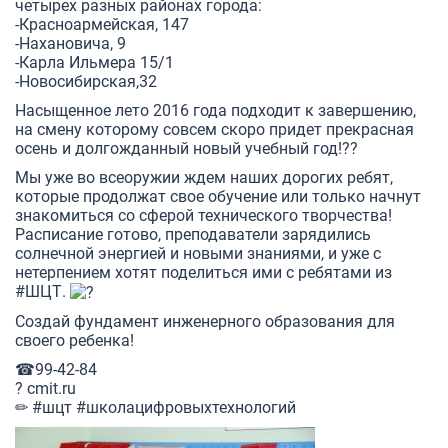
четырех разных районах города:
-Красноармейская, 147
-Нахановича, 9
-Карла Ильмера 15/1
-Новосибирская,32
Насыщенное лето 2016 года подходит к завершению,
на смену которому совсем скоро придет прекрасная
осень и долгожданный новый учебный год!??
Мы уже во всеоружии ждем наших дорогих ребят,
которые продолжат свое обучение или только начнут
знакомиться со сферой технического творчества!
Расписание готово, преподаватели зарядились
солнечной энергией и новыми знаниями, и уже с
нетерпением хотят поделиться ими с ребятами из
#ШЦТ
.
Создай фундамент инженерного образования для
своего ребенка!
☎99-42-84
?
cmit.ru
✏
#шцт
#школацифровыхтехнологий