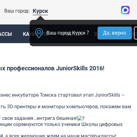
Курск
Ваш город:
Ваш город Курск ?
Да, верно
АССЫ
КАНИКУЛЫ
НОВОСТИ
ВАКАНСИИ
К
 профессионалов JuniorSkills 2016!
нес инкубаторе Томска стартовал этап JuniorSkills –
.
ть 3D-принтеры и мониторы компьютеров, покажем вам
т свои задания…интрига бешеная!
енции соревнуются только ученики Школы цифровых
й, а всех желающих ждем на наши мастер-классы!