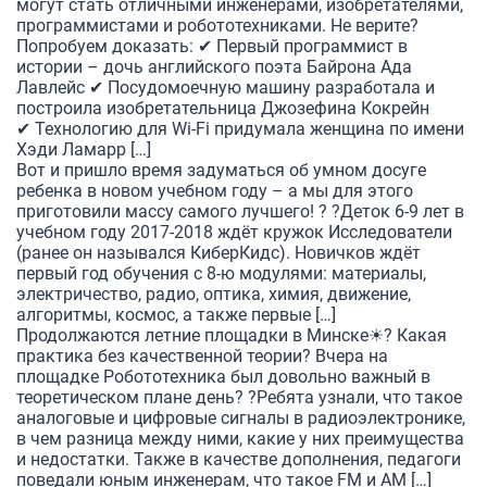
могут стать отличными инженерами, изобретателями,
программистами и робототехниками. Не верите?
Попробуем доказать: ✔ Первый программист в
истории – дочь английского поэта Байрона Ада
Лавлейс ✔ Посудомоечную машину разработала и
построила изобретательница Джозефина Кокрейн
✔ Технологию для Wi-Fi придумала женщина по имени
Хэди Ламарр […]
Вот и пришло время задуматься об умном досуге
ребенка в новом учебном году – а мы для этого
приготовили массу самого лучшего! ? ?Деток 6-9 лет в
учебном году 2017-2018 ждёт кружок Исследователи
(ранее он назывался КиберКидс). Новичков ждёт
первый год обучения с 8-ю модулями: материалы,
электричество, радио, оптика, химия, движение,
алгоритмы, космос, а также первые […]
Продолжаются летние площадки в Минске☀? Какая
практика без качественной теории? Вчера на
площадке Робототехника был довольно важный в
теоретическом плане день? ?Ребята узнали, что такое
аналоговые и цифровые сигналы в радиоэлектронике,
в чем разница между ними, какие у них преимущества
и недостатки. Также в качестве дополнения, педагоги
поведали юным инженерам, что такое FM и AM […]