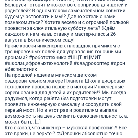
Беларуси готовит множество сюрпризов для детей и
родителей? В одном таком замечательном событии
будем участвовать и мы!? Давно хотели с нами
познакомиться? Хотите весело и с огромной пользой
провести заключительную субботу лета? Ждём
каждого к нам на выставку и мастер-классы 26
августа в Ботаническом саду!
Яркие краски инженерных площадок прямиком с
тренировочных полей для управления гоночными
дронами? #робототехника #ШЦТ #ЦМИТ
#школацифровыхтехнологий #квадрокоптер #дрон
#беспилотник
На прошлой неделе в минском детском
оздоровительном лагере Планета Школа цифровых
технологий провела первые в истории Инженерные
соревнования для детей и их родителей!? Мы всегда
радуемся, когда ребята без подготовки могут
проявить инженерную смекалку и соорудить свой
первый мост. Но в этот раз и родителям выпала
возможность на день сменить свою деятельность, а,
может быть, […]
Кто сказал, что инженер – мужская профессия?! Всё
это враки, не верьте!? ⚖Девочки абсолютно точно