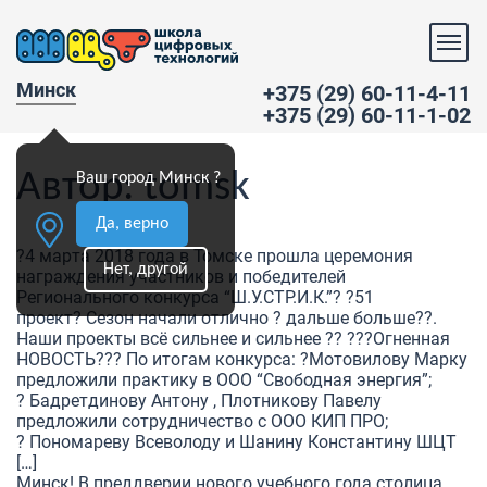
Минск
+375 (29) 60-11-4-11
+375 (29) 60-11-1-02
Автор:
tomsk
Ваш город Минск ?
Да, верно
?4 марта 2018 года в Томске прошла церемония
Нет, другой
награждения участников и победителей
Регионального конкурса “Ш.У.СТР.И.К.”? ?51
проект? Сезон начали отлично ? дальше больше??.
Наши проекты всё сильнее и сильнее ?? ???Огненная
НОВОСТЬ??? По итогам конкурса: ?Мотовилову Марку
предложили практику в ООО “Свободная энергия”;
? Бадретдинову Антону , Плотникову Павелу
предложили сотрудничество с ООО КИП ПРО;
? Пономареву Всеволоду и Шанину Константину ШЦТ
[…]
Минск! В преддверии нового учебного года столица