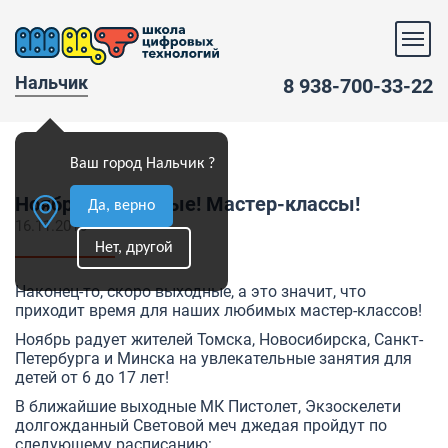
Нальчик
8 938-700-33-22
Ваш город Нальчик ?
Ноябрь! Выходные! Мастер-классы!
Да, верно
16.11.2016
Нет, другой
Наконец-то, скоро выходные, а это значит, что
приходит время для наших любимых мастер-классов!
Ноябрь радует жителей Томска, Новосибирска, Санкт-
Петербурга и Минска на увлекательные занятия для
детей от 6 до 17 лет!
В ближайшие выходные МК
Пистолет
,
Экзоскелет
и
долгожданный
Световой меч джедая
пройдут по
следующему расписанию: