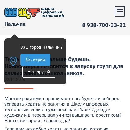
Нальчик
8 938-700-33-22
Ваш город Нальчик ?
Тише едешь – дальше будешь.
Да, верно
Новосибирск готовится к запуску групп для
Нет, другой
самых занятых школьников.
02.11.2016
Многие родители спрашивают нас, будет ли ребенок
успевать ходить на занятия в Школу цифровых
технологий, если он уже посещает балет/дзюдо/
художку и в перерывах учится вышивать крестиком?
Наш ответ прост: конечно, да!
Если вам неудобно ходить на занятия, которые