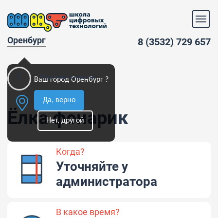
Оренбург
8 (3532) 729 657
Мастер-классы
Ваш город Оренбург ?
Да, верно
Ёлка фонарик
Нет, другой
Когда?
Уточняйте у
администратора
В какое время?