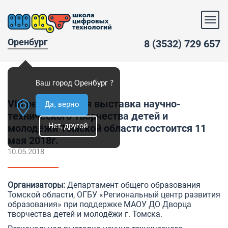
Оренбург
8 (3532) 729 657
Ваш город Оренбург ?
VIII региональная выставка научно-
Да, верно
технического творчества детей и
Нет, другой
молодёжи Томской области состоится 11
мая 2018г.
10.05.2018
Организаторы:
Департамент общего образования
Томской области, ОГБУ «Региональный центр развития
образования» при поддержке МАОУ ДО Дворца
творчества детей и молодёжи г. Томска.