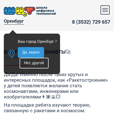
Оренбург
8 (3532) 729 657
Ваш город Оренбург ?
БУДУЩИЕ КОСМОНАВТЫ🚀
Да, верно
12.06.2019
Нет, другой
Да!Да! Именно после таких крутых и
интересных площадок, как «Ракетостроение»
у детей появляется желание стать
космонавтами, инженерами или
изобретателями👨🏽‍💻💥
На площадке ребята изучают теорию,
связанную с ракетами и космосом: