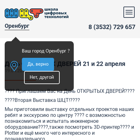
Оренбург
8 (3532) 729 657
Ваш город Оренбург ?
День ОТКРЫТЫХ ДВЕРЕЙ 21 и 22 апреля
Да, верно
19.04.2018
Нет, другой
???? Приглашаем Вас на День ОТКРЫТЫХ ДВЕРЕЙ????
????Вторая Выставка ШЦТ!????
Мы приготовили выставку отдельных проектов наших
ребят и экскурсию по центру ???? с возможностью
познакомиться и испытать инженерное
оборудование????,также посмотреть 3D-принтер???? и
Plotter и ещё много чего интересного и
познавательного .