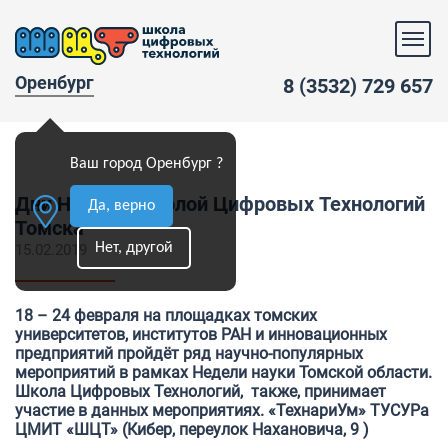
Оренбург
8 (3532) 729 657
Ваш город Оренбург ?
Дни Науки с Школой Цифровых Технологий
Да, верно
Томска
Нет, другой
15.02.2019
18 – 24 февраля на площадках томских
университетов, институтов РАН и инновационных
предприятий пройдёт ряд научно-популярных
мероприятий в рамках Недели науки Томской области.
Школа Цифровых Технологий, также, принимает
участие в данных мероприятиях.
«ТехнариУм» ТУСУРа
ЦМИТ «ШЦТ» (Кибер, переулок Нахановича, 9 )