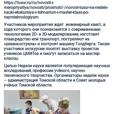
https://tusur.ru/ru/novosti-i-
meropriyatiya/novosti/prosmotr/-/novost-tusur-na-nedele-
nauki-ekskursiya-v-tehnarium-i-master-klass-po-
neyrotehnologiyam
Участников мероприятия ждет инженерный квест, в
ходе которого они познакомятся с современными
технологиями 2D- и 3D-моделирования, изготовят
плавсредство или транспорт, постреляют из
«резинкострела» и построят машину Голдберга. Также
участники экскурсии посетят выставку проектов
учеников ЦМИТов и смогут записаться на мастер-
классы.
Целью Недели науки является популяризация научных
исследований, профессии учёного, научно-
технического творчества. Организаторы недели науки
– администрация Томской области и Совет молодых
учёных Томской области.