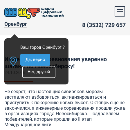
Оренбург
8 (3532) 729 657
Ваш город Оренбург ?
Инженерные соревнования уверенно
Да, верно
шагают по Новосибирску!
Нет, другой
24.10.2016
Не секрет, что настоящих сибиряков морозы
заставляют взбодриться, активизироваться и
приступить к покорению новых высот. Октябрь еще не
закончился, а инженерные соревнования прошли уже в
5 организациях города Новосибирска. Поздравляем
победителей, которые прошли во II этап
Международной лиги: