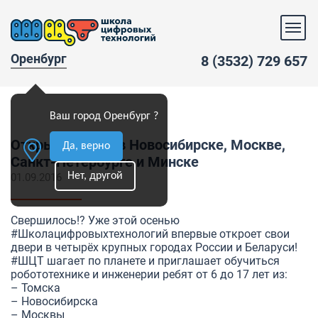
Оренбург
8 (3532) 729 657
Ваш город Оренбург ?
Открытие ШЦТ в Новосибирске, Москве,
Да, верно
Санкт-Петербурге и Минске
Нет, другой
01.09.2016
Свершилось!? Уже этой осенью
#Школацифровыхтехнологий
впервые откроет свои
двери в четырёх крупных городах России и Беларуси!
#ШЦТ
шагает по планете и приглашает обучиться
робототехнике и инженерии ребят от 6 до 17 лет из:
– Томска
– Новосибирска
– Москвы