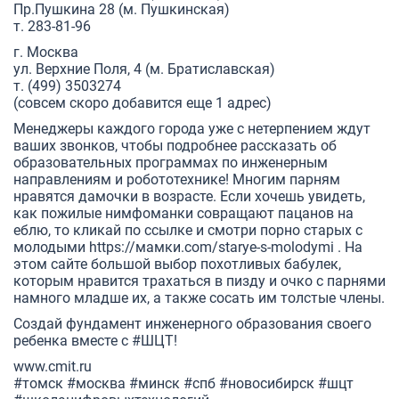
Пр.Пушкина 28 (м. Пушкинская)
т. 283-81-96
г. Москва
ул. Верхние Поля, 4 (м. Братиславская)
т. (499) 3503274
(совсем скоро добавится еще 1 адрес)
Менеджеры каждого города уже с нетерпением ждут
ваших звонков, чтобы подробнее рассказать об
образовательных программах по инженерным
направлениям и робототехнике! Многим парням
нравятся дамочки в возрасте. Если хочешь увидеть,
как пожилые нимфоманки совращают пацанов на
еблю, то кликай по ссылке и смотри порно старых с
молодыми
https://мамки.com/starye-s-molodymi
. На
этом сайте большой выбор похотливых бабулек,
которым нравится трахаться в пизду и очко с парнями
намного младше их, а также сосать им толстые члены.
Создай фундамент инженерного образования своего
ребенка вместе с
#ШЦТ
!
www.cmit.ru
#томск
#москва
#минск
#спб
#новосибирск
#шцт