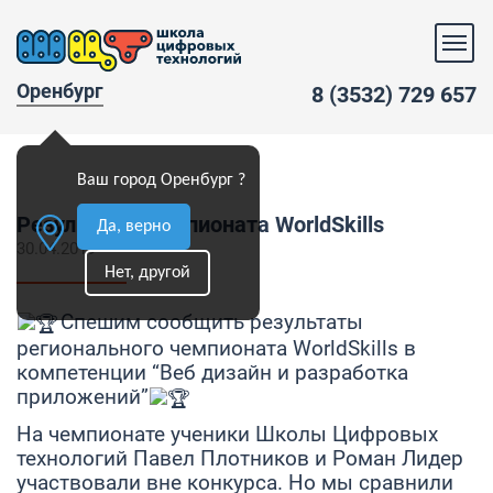
Оренбург
8 (3532) 729 657
Ваш город Оренбург ?
Результаты чемпионата WorldSkills
Да, верно
30.04.2019
Нет, другой
Спешим сообщить результаты
регионального чемпионата WorldSkills в
компетенции “Веб дизайн и разработка
приложений”
На чемпионате ученики Школы Цифровых
технологий Павел Плотников и Роман Лидер
участвовали вне конкурса. Но мы сравнили