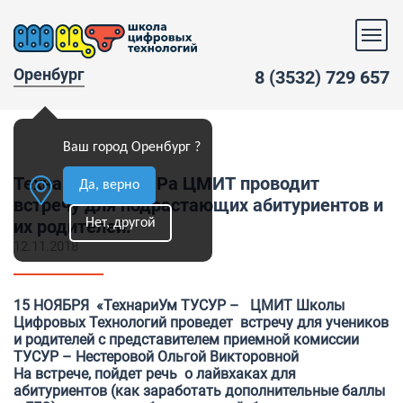
Оренбург
8 (3532) 729 657
Ваш город Оренбург ?
ТехнариУм ТУСУРа ЦМИТ проводит
Да, верно
встречу для подрастающих абитуриентов и
Нет, другой
их родителей.
12.11.2018
15 НОЯБРЯ «ТехнариУм ТУСУР – ЦМИТ Школы
Цифровых Технологий проведет встречу для учеников
и родителей с представителем приемной комиссии
ТУСУР – Нестеровой Ольгой Викторовной
На встрече, пойдет речь о лайвхаках для
абитуриентов (как заработать дополнительные баллы