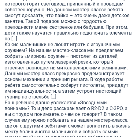
которого горит светодиод, припаянный к проводам
собственноручно! На данном мастер классе ребята
смогут доказать, что пайка – это очень даже детское
занятие. Такой подарок можно с гордостью
преподнести маме, сестренке или бабушке. При этом,
дети также научатся правильно подключать элементы
по […]
Какие мальчишки не любят играть с игрушечным
оружием? На нашем мастер-классе мы предлагаем
собрать «мирное» оружие – пистолет из деталей,
изготовленных путем лазерной резки, который
стреляет разноцветными канцелярскими резинками.
Данный мастер-класс прекрасно продемонстрирует
основы механики и принцип рычага. В ходе работы
ребята самостоятельно соберут пистолеты, придадут
им индивидуальности, а затем устроят настоящий
турнир по стрельбе […]
Ваш ребенок давно увлекается «Звездными
войнами»? То и дело рассказывает о R2-D2 и C-3PO, а
вы с трудом понимаете, о чем он говорит? В таком
случае ему нужно побывать на нашем мастер-классе,
где он с другими ребятами сможет воплотить в жизнь
мечту большинства мальчиков и собрать самый