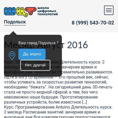
Подольск
8 (999) 543-70-02
Месяц:
Август 2016
Ваш город Подольск ?
Да, верно
Курс: 3D-прототипирование Длительность курса: 2
Нет, другой
месяца Расписание занятий: вечернее время и
выходные дни Технологии стремительно развиваются.
Идти в ногу со временем – это прошлый век, сейчас,
чтобы успевать за скоростью развития технологий,
необходимо “бежать”. На сегодняшний день 3D-печать
стала не просто модной сферой, а тем, без чего
невозможно наше будущее. Прототипирование
различных устройств, более известное […]
Курс: Программирование Arduino Длительность курса:
2 месяца Расписание занятий: вечернее время и
выходные дни Все комплектующие предоставляются