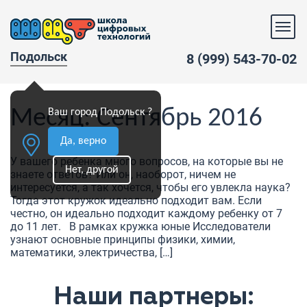
Подольск
8 (999) 543-70-02
Месяц:
Сентябрь 2016
Ваш город Подольск ?
Да, верно
У вашего ребенка много вопросов, на которые вы не
Нет, другой
знаете ответов? Или он, наоборот, ничем не
интересуется, а так хочется, чтобы его увлекла наука?
Тогда этот кружок идеально подходит вам. Если
честно, он идеально подходит каждому ребенку от 7
до 11 лет. В рамках кружка юные Исследователи
узнают основные принципы физики, химии,
математики, электричества, […]
Наши партнеры: