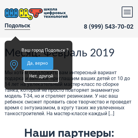
Подольск
8 (999) 543-70-02
Месяц:
Февраль 2019
Ваш город Подольск ?
Да, верно
Мы хотим предложить вам интересный вариант
Нет, другой
подарка и занятия: приглашаем ваших детей от 10 до
14 лет на увлекательный мастер-класс по сборке
танка, который не просто повторяет знаменитую
модель Т-34, но и стреляет резинками. У нас ваш
ребенок сможет проявить свое творчество и проведет
время с энтузиазмом, в кругу таких же увлеченных
танкостроителей. На мастер-классе каждый […]
Наши партнеры: