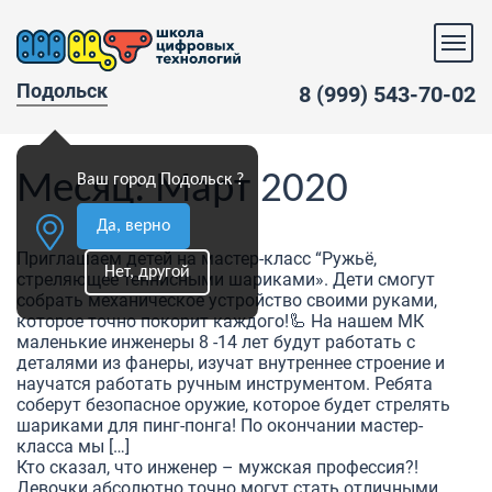
Подольск
8 (999) 543-70-02
Месяц:
Март 2020
Ваш город Подольск ?
Да, верно
Приглашаем детей на мастер-класс “Ружьё,
Нет, другой
стреляющее теннисными шариками». Дети смогут
собрать механическое устройство своими руками,
которое точно покорит каждого!🦾 На нашем МК
маленькие инженеры 8 -14 лет будут работать с
деталями из фанеры, изучат внутреннее строение и
научатся работать ручным инструментом. Ребята
соберут безопасное оружие, которое будет стрелять
шариками для пинг-понга! По окончании мастер-
класса мы […]
Кто сказал, что инженер – мужская профессия?! ⠀
Девочки абсолютно точно могут стать отличными