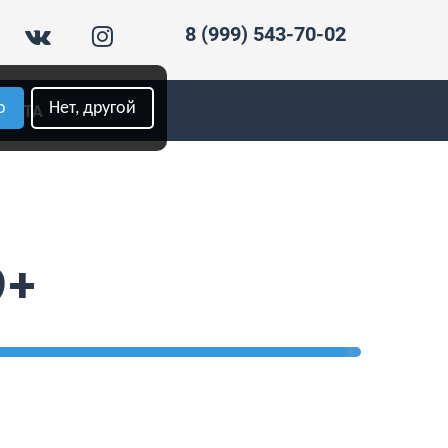
8 (999) 543-70-02
о
Нет, другой
ПЛАТА
9+