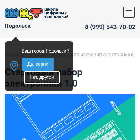
Подольск
8 (999) 543-70-02
Ваш город Подольск ?
Главная
/
Товары
/
Наборы для изучения электроники
/
Да, верно
Стартовый набор
Нет, другой
электроники 1.0