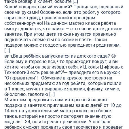
такое сервер и клиент, освоите […]
Какой подарок самый лучший? Правильно, сделанный
своими руками! Особенно, если это робот, у которого
горит светодиод, припаянный к проводам
собственноручно! На данном мастер классе ребята
смогут доказать, что пайка — это очень даже детское
занятие. При этом, дети также научатся правильно
подключать элементы по схеме и паять. Такой
подарок можно с гордостью преподнести родителям.
[…]
вип,Ваш ребёнок выпускается из детского сада? 😥
Если ему интересно все, что происходит вокруг, и вы
хотите, чтобы он реализовал себя, у Школы Цифровых
Технологий есть решение💡— приводите его в кружок
“Открыватели”! Обучение в кружке построено на
нескольких предметах: за год ребята, которые пошли
в 1 класс, изучат природные явления, физику, химию,
биологию, геологию […]
Мы хотим предложить вам интересный вариант
подарка и занятия: приглашаем ваших детей от 10 до
14 лет на увлекательный мастер-класс по сборке
танка, который не просто повторяет знаменитую
модель Т-34, но и стреляет резинками. У нас ваш
ребенок сможет проявить свое творчество и проведет