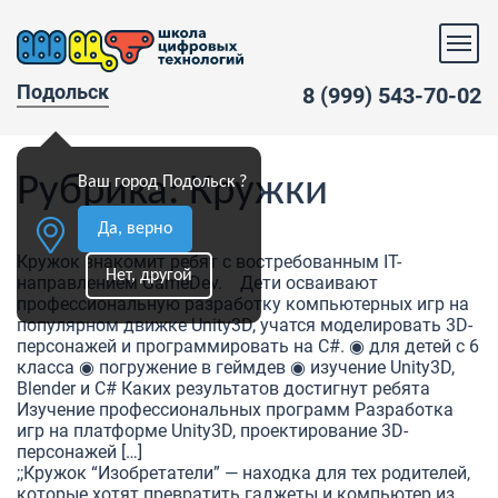
Подольск
8 (999) 543-70-02
Рубрика:
Кружки
Ваш город Подольск ?
Да, верно
Кружок знакомит ребят с востребованным IT-
Нет, другой
направлением GameDev. Дети осваивают
профессиональную разработку компьютерных игр на
популярном движке Unity3D, учатся моделировать 3D-
персонажей и программировать на C#. ◉ для детей с 6
класса ◉ погружение в геймдев ◉ изучение Unity3D,
Blender и C# Каких результатов достигнут ребята
Изучение профессиональных программ Разработка
игр на платформе Unity3D, проектирование 3D-
персонажей […]
;;Кружок “Изобретатели” — находка для тех родителей,
которые хотят превратить гаджеты и компьютер из