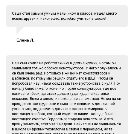
Саша стал самым умным мальчиком в классе, нашёл много
новых друзей и, наконец-то, полюбил учиться в школе!
Елена Л.
Наш сын ходил на робототехнику в другие кружки, но там он
занимался только сборкой конструкторов. У него получалось и
он был очень рад. Но только в жизни нет конструкторов и
шаблонов, поэтому мы решили отдать его в ШЦТ, чтобы он
попробовал научиться создавать такие устройства с нуля. По-
началу было тяжело, конечно, после конструкторов, где все
написано - бери, да ставь деталь туда, куда на картинке
показано. Были и слезы, и нежелание заниматься. Но когда он
преодолел все трудности и смог сам выпилить детали, всё
установить, подключить датчики и запрограммировать
настоящего робота, который ездит по линии - вот где было
настоящее счастье. Гордость распирала всю семью. И это,
прошу заметить, всего за 2 недели. Сейчас мы не занимаемся
в Школе цифровых технологий в связи с переездом, но те