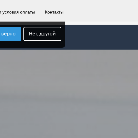
8 (999) 543-70-02
и условия оплаты
Контакты
, верно
Нет, другой
АТА