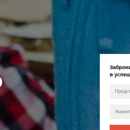
Заброн
о
в успе