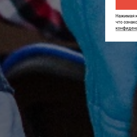
Нажимая к
что ознак
конфиден