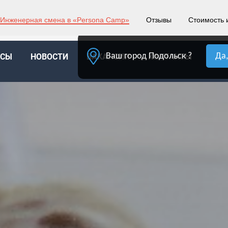
Подольск
Ваш город:
Инженерная смена в «Persona Camp»
Отзывы
Стоимость 
Ваш город Подольск ?
Да
ССЫ
НОВОСТИ
ВАКАНСИИ
КОНТАКТЫ
ОПЛ