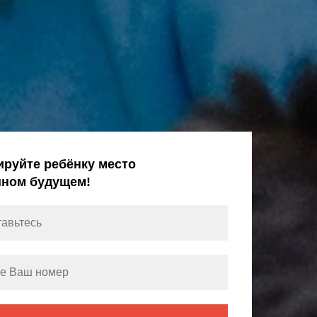
ируйте ребёнку место
шном будущем!