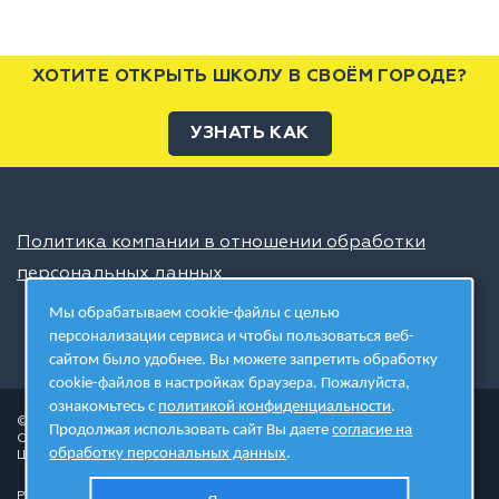
ХОТИТЕ ОТКРЫТЬ ШКОЛУ В СВОЁМ ГОРОДЕ?
УЗНАТЬ КАК
Политика компании в отношении обработки
персональных данных
Мы обрабатываем cookie-файлы с целью
персонализации сервиса и чтобы пользоваться веб-
сайтом было удобнее. Вы можете запретить обработку
cookie-файлов в настройках браузера. Пожалуйста,
ознакомьтесь с
политикой конфиденциальности
.
© 2026 ШЦТ
Продолжая использовать сайт Вы даете
согласие на
Сеть центров молодёжного инновационного творчества
обработку персональных данных
.
Школа цифровых технологий
Разработано в студии