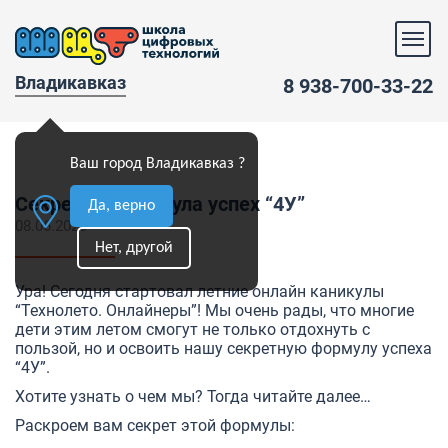
Владикавказ
8 938-700-33-22
Ваш город Владикавказ ?
Секретная формула успех “4У”
Да, верно
08.06.2020
Нет, другой
Ура! Сегодня стартовал летние онлайн каникулы
“Технолето. Онлайнеры”! Мы очень рады, что многие
дети этим летом смогут не только отдохнуть с
пользой, но и освоить нашу секретную формулу успеха
“4У”.
Хотите узнать о чем мы? Тогда читайте далее…
Раскроем вам секрет этой формулы: