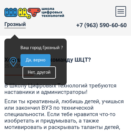
Грозный
+7 (963) 590-60-60
Ваш город Грозный ?
Хочешь к нам в команду ШЦТ?
Да, верно
25.07.2019
Нет, другой
В Школу Цифровых Технологий требуются
наставники и администраторы!
Если ты креативный, любишь детей, учишься
или закончил ВУЗ по технической
специальности. Если тебе нравится что-то
изобретать и придумывать, а также
мотивировать и раскрывать таланты детей,