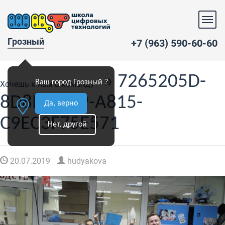
Грозный
+7 (963) 590-60-60
» 7265205D-
Ваш город Грозный ?
Хочешь к нам в команду?
8D8B-4119-A815-
Да, верно
C9EC3F75E571
Нет, другой
20.07.2019
hudyakova