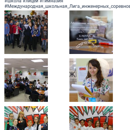
#школа
#лицей
#гимназия
#Международная_школьная_Лига_инженерных_соревно