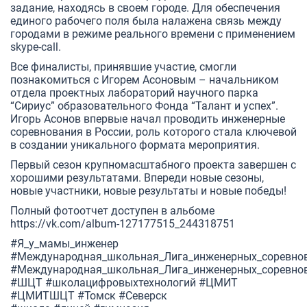
задание, находясь в своем городе. Для обеспечения
единого рабочего поля была налажена связь между
городами в режиме реального времени с применением
skype-call.
Все финалисты, принявшие участие, смогли
познакомиться с Игорем Асоновым – начальником
отдела проектных лабораторий научного парка
“Сириус” образовательного Фонда “Талант и успех”.
Игорь Асонов впервые начал проводить инженерные
соревнования в России, роль которого стала ключевой
в создании уникального формата мероприятия.
Первый сезон крупномасштабного проекта завершен с
хорошими результатами. Впереди новые сезоны,
новые участники, новые результаты и новые победы!
Полный фотоотчет доступен в альбоме
https://vk.com/album-127177515_244318751
#Я_у_мамы_инженер
#Международная_школьная_Лига_инженерных_соревно
#Международная_школьная_Лига_инженерных_соревно
#ШЦТ
#школацифровыхтехнологий
#ЦМИТ
#ЦМИТШЦТ
#Томск
#Северск