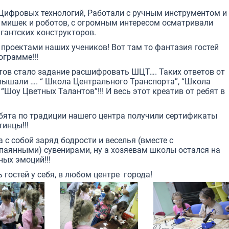
Цифровых технологий, Работали с ручным инструментом и
мишек и роботов, с огромным интересом осматривали
игантских конструкторов.
 проектами наших учеников! Вот там то фантазия гостей
ограмме!!!
ов стало задание расшифровать ШЦТ…. Таких ответов от
лышали …. “ Школа Центрального Транспорта”, “Школа
 “Шоу Цветных Талантов”!!! И весь этот креатив от ребят в
бята по традиции нашего центра получили сертификаты
инцы!!!
 с собой заряд бодрости и веселья (вместе с
паянными) сувенирами, ну а хозяевам школы остался на
ых эмоций!!!
гостей у себя, в любом центре города!