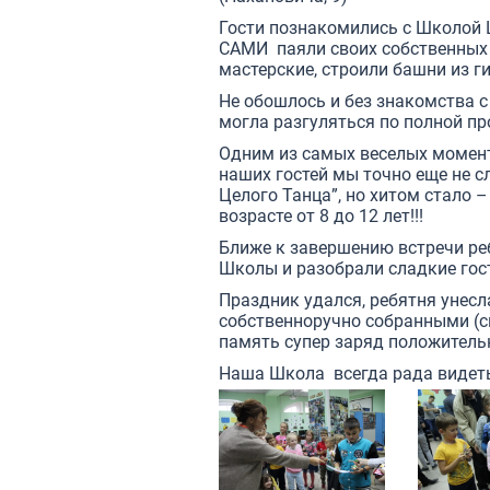
Гости познакомились с Школой 
САМИ паяли своих собственных 
мастерские, строили башни из г
Не обошлось и без знакомства с
могла разгуляться по полной пр
Одним из самых веселых момент
наших гостей мы точно еще не с
Целого Танца”, но хитом стало –
возрасте от 8 до 12 лет!!!
Ближе к завершению встречи ре
Школы и разобрали сладкие гост
Праздник удался, ребятня унесла
собственноручно собранными (с
память супер заряд положительн
Наша Школа всегда рада видеть 