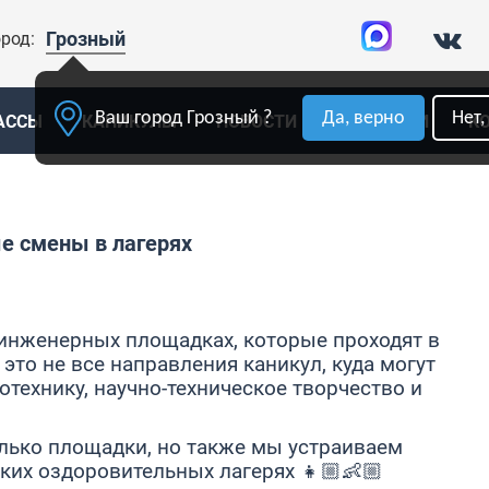
Грозный
род:
Ваш город Грозный ?
Да, верно
Нет,
АССЫ
КАНИКУЛЫ
НОВОСТИ
ВАКАНСИИ
К
е смены в лагерях
инженерных площадках, которые проходят в
 это не все направления каникул, куда могут
отехнику, научно-техническое творчество и
олько площадки, но также мы устраиваем
ких оздоровительных лагерях 👧🏼👶🏼