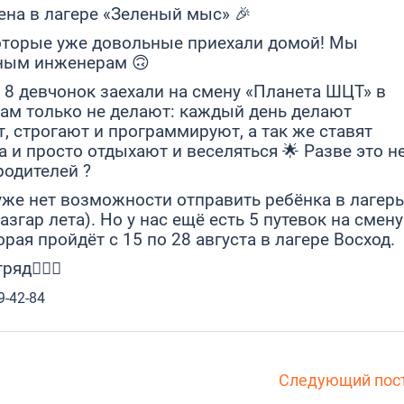
мена в лагере «Зеленый мыс» 🎉
которые уже довольные приехали домой! Мы
ным инженерам 🙃
 8 девчонок заехали на смену «Планета ШЦТ» в
 там только не делают: каждый день делают
т, строгают и программируют, а так же ставят
а и просто отдыхают и веселяться 🌟 Разве это н
родителей ?
 уже нет возможности отправить ребёнка в лагерь
азгар лета). Но у нас ещё есть 5 путевок на смену
ая пройдёт с 15 по 28 августа в лагере Восход.
д🙋🏽‍♂️
9-42-84
Следующий пос