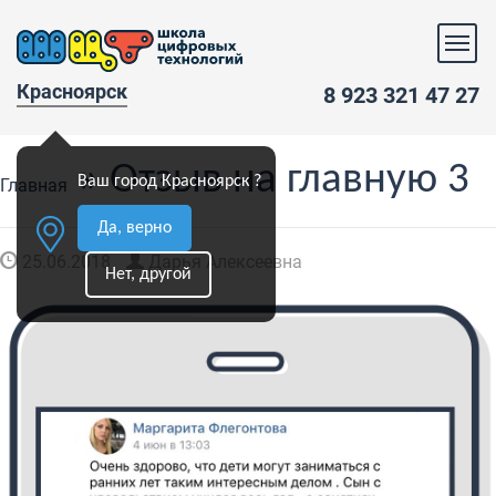
Красноярск
8 923 321 47 27
» Отзыв на главную 3
Ваш город Красноярск ?
Главная
Да, верно
25.06.2018
Дарья Алексеевна
Нет, другой