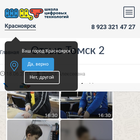
Красноярск
8 923 321 47 27
» Отзыв Томск 2
Ваш город Красноярск ?
Главная
Да, верно
18.06.2018
Дарья Алексеевна
Нет, другой