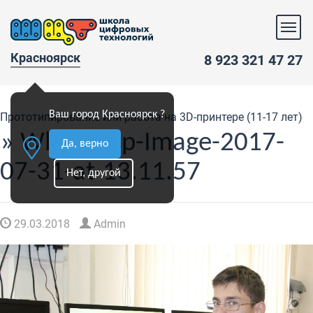
Красноярск
8 923 321 47 27
Ваш город Красноярск ?
Прототипирование или работа на 3D-принтере (11-17 лет)
» WhatsApp-Image-2017-
Да, верно
07-31-at-13.11.57
Нет, другой
29.03.2018
Admin