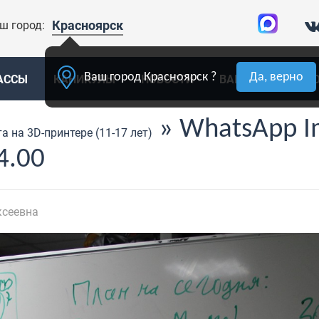
Красноярск
ш город:
Ваш город Красноярск ?
Да, верно
АССЫ
КАНИКУЛЫ
НОВОСТИ
ВАКАНСИИ
К
» WhatsApp I
 на 3D-принтере (11-17 лет)
4.00
ксеевна