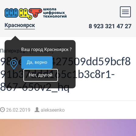
Красноярск
8 923 321 47 27
»
Ваш город Красноярск ?
Паперкрафт (11-17 лет)
988ef7fb5427509dd59bcf8
Да, верно
91b37ddd165c1b3c8r1-
Нет, другой
867-650v2_hq
26.02.2019
alekseenko