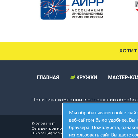
ХОТИТ
ГЛАВНАЯ
КРУЖКИ
МАСТЕР-КЛ
Политика компании в отношении обрабо
Мы обрабатываем cookie-файл
веб-сайтом было удобнее. Вы 
© 2026 ШЦТ
браузера. Пожалуйста, ознако
Сеть центров молодёжного инновационного творчества
Школа цифровых технологий
использовать сайт Вы даете
со